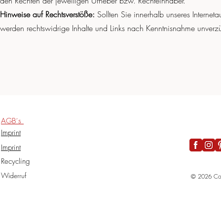
den Rechten der jeweiligen Urheber bzw. Rechteinhaber.
Hinweise auf Rechtsverstöße:
Sollten Sie innerhalb unseres Internet
werden rechtswidrige Inhalte und Links nach Kenntnisnahme unverzü
AGB´s
I
mprint
I
mprint
Recycling
Widerruf
© 2026 Co