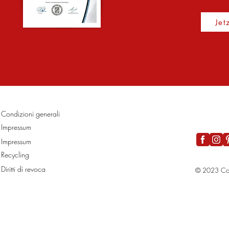
Jet
Condizioni generali
Impressum
Impressum
Recycling
Diritti di revoca
© 2023 Co