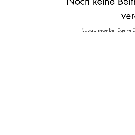
Noch keine Beit
ver
Sobald neue Beiträge veröf