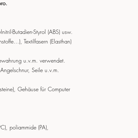
oro.
itril-Butadien-Styrol (ABS) usw.
fe...), Textilfasern (Elasthan)
fbewahrung u.v.m. verwendet.
, Angelschnur, Seile u.v.m.
austeine), Gehäuse für Computer
PC), poliammide (PA),