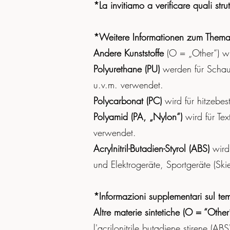
*La invitiamo a verificare quali str
*Weitere Informationen zum Thema 
Andere Kunststoffe
(O = „Other“) wie
Polyurethane (PU)
werden für Schaum
u.v.m. verwendet.
Polycarbonat (PC)
wird für hitzebes
Polyamid (PA, „Nylon“)
wird für Tex
verwendet.
Acrylnitril-Butadien-Styrol (ABS)
wird 
und Elektrogeräte, Sportgeräte (Sk
*Informazioni supplementari sul tem
Altre materie sintetiche (O = “Other”
l'acrilonitrile butadiene stirene (ABS