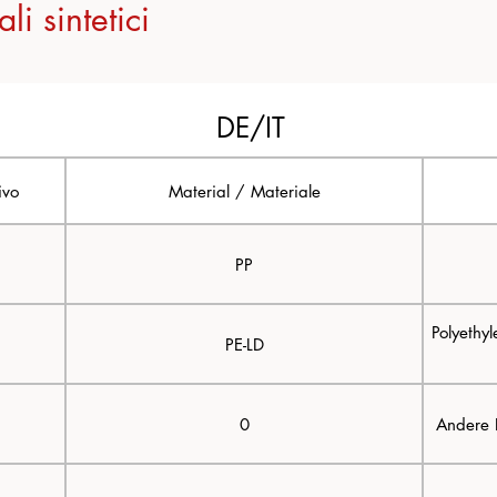
li sintetici
DE/IT
ivo
Material / Materiale
PP
Polyethyl
PE-LD
0
Andere K