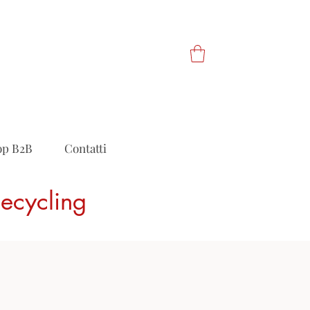
op B2B
Contatti
Recycling