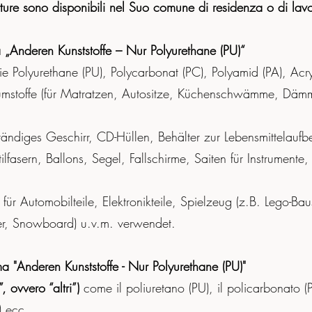
utture sono disponibili nel Suo comune di residenza o di lav
„Anderen Kunststoffe – Nur Polyurethane (PU)“
 Polyurethane (PU), Polycarbonat (PC), Polyamid (PA), Acryln
stoffe (für Matratzen, Autositze, Küchenschwämme, Dämmstof
tändiges Geschirr, CD-Hüllen, Behälter zur Lebensmittelau
tilfasern, Ballons, Segel, Fallschirme, Saiten für Instrumente
für Automobilteile, Elektronikteile, Spielzeug (z.B. Lego-B
ier, Snowboard) u.v.m. verwendet.
a "Anderen Kunststoffe - Nur Polyurethane (PU)"
, ovvero “altri”)
come il poliuretano (PU), il policarbonato (
) ecc.