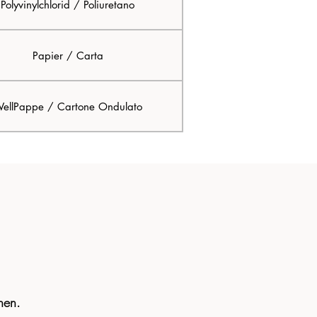
Polyvinylchlorid / Poliuretano
Papier / Carta
ellPappe / Cartone Ondulato
hen.