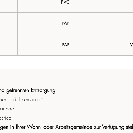
PVC
PAP
PAP
W
nd getrennten Entsorgung
imento differenziato*
artone
astica
ungen in Ihrer Wohn- oder Arbeitsgemeinde zur Verfügung ste